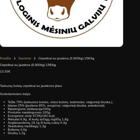
Pradžia
Gaminiai
Cepelinai su jautiena (0,900kg) 15€/kg
Cepelinai su jautiena (0,900kg) 15€/kg
13,50
€
Tarkuotų bulvių cepelinai su jautienos įdaru
Sudedamosios dalys:
Tešla 75% (tarkuotos bulvės, virtos bulvės, krakmolas, valgomoji druska,).
Įdaras 25% (jautiena 95%, svogūnai, valgomoji druska, prieskoniai).
Maistingumo deklaracija/100g
Produkto maistingumas 100g,
Energetinė vertė 672Kj/160 kcal.
Riebalai 6,9g. iš kurių sočiųjų rūgščių 1,8g
Angliavandenių 19,1g iš kurių cukrų 0,4g
Skaidulinių medžiagų 1,3g
Baltymų 4,6g
Druskų 1,2g