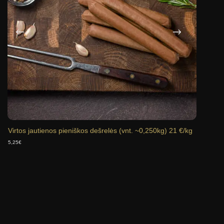
Virtos jautienos pieniškos dešrelės (vnt. ~0,250kg) 21 €/kg
Vytin
5,25
€
17,00
€