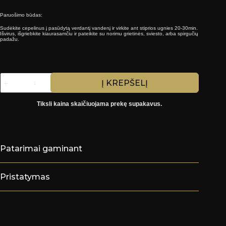
Paruošimo būdas:
Sudėkite cepelinus į pasūdytą verdantį vandenį ir virkite ant stiprios ugnies 20-30min.
Išvirus, išgriebkite kiaurasamčiu ir pateikite su norimu grietinės, sviesto, arba spirgučių
padažu.
produkto
Į KREPŠELĮ
kiekis:
Cepelinai
su
Tiksli kaina skaičiuojama prekę supakavus.
jautiena
(0,900kg)
15€/kg
Patarimai gaminant
Pristatymas