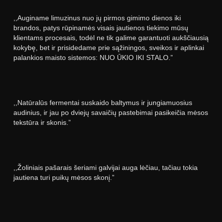
,,Auginame limuzinus nuo jų pirmos gimimo dienos iki
brandos, patys rūpinamės visais jautienos tiekimo mūsų
klientams procesais, todėl ne tik galime garantuoti aukščiausią
kokybę, bet ir prisidedame prie sąžiningos, sveikos ir aplinkai
palankios maisto sistemos: NUO ŪKIO IKI STALO.”
,,Natūralūs fermentai suskaido baltymus ir jungiamuosius
audinius, ir jau po dviejų savaičių pastebimai pasikeičia mėsos
tekstūra ir skonis.”
,,Žoliniais pašarais šeriami galvijai auga lėčiau, tačiau tokia
jautiena turi puikų mėsos skonį.”