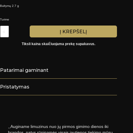
Baltymų 2.7 g
Turime
produkto
Į KREPŠELĮ
kiekis:
Ilgai
virtas
Tiksli kaina skaičiuojama prekę supakavus.
jautienos
sultinys
(vnt.
0,5kg)
15€/kg
Patarimai gaminant
Pristatymas
,,Auginame limuzinus nuo jų pirmos gimimo dienos iki
brandos, patys rūpinamės visais jautienos tiekimo mūsų