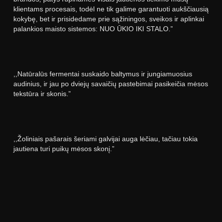
klientams procesais, todėl ne tik galime garantuoti aukščiausią
kokybę, bet ir prisidedame prie sąžiningos, sveikos ir aplinkai
palankios maisto sistemos: NUO ŪKIO IKI STALO.”
,,Natūralūs fermentai suskaido baltymus ir jungiamuosius
audinius, ir jau po dviejų savaičių pastebimai pasikeičia mėsos
tekstūra ir skonis.”
,,Žoliniais pašarais šeriami galvijai auga lėčiau, tačiau tokia
jautiena turi puikų mėsos skonį.”