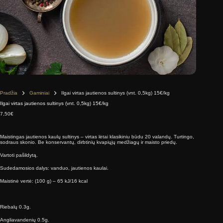
Pradžia
Gaminiai
Ilgai virtas jautienos sultinys (vnt. 0,5kg) 15€/kg
Ilgai virtas jautienos sultinys (vnt. 0,5kg) 15€/kg
7,50
€
Maistingas jautienos kaulų sultinys – virtas lėtai klasikiniu būdu 20 valandų. Turtingo,
sodraus skonio. Be konservantų, dirbtinių kvapiųjų medžiagų ir maisto priedų.
Vartoti pašildytą.
Sudedamosios dalys: vanduo, jautienos kaulai.
Maistinė vertė: (100 g) – 65 kJ/16 kcal
Riebalų 0.3g.
Angliavandenių 0.5g.