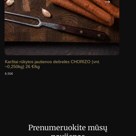
Karštai rūkytos jautienos dešrelės CHORIZO (vnt.
Virtos
~0,250kg) 26 €/kg
5,25
€
6,50
€
Prenumeruokite mūsų