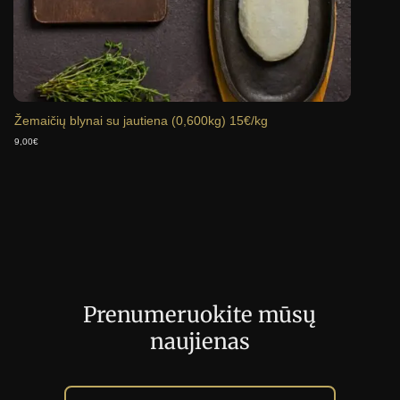
Žemaičių blynai su jautiena (0,600kg) 15€/kg
Šaldyt
9,00
€
23,00
€
Prenumeruokite mūsų
naujienas