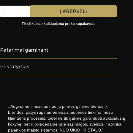
produkto
Į KREPŠELĮ
kiekis:
Koldūnai
su
Tiksli kaina skaičiuojama prekę supakavus.
jautiena
(vnt.
0,500kg)
14€/kg
Patarimai gaminant
Pristatymas
,,Auginame limuzinus nuo jų pirmos gimimo dienos iki
brandos, patys rūpinamės visais jautienos tiekimo mūsų
klientams procesais, todėl ne tik galime garantuoti aukščiausią
kokybę, bet ir prisidedame prie sąžiningos, sveikos ir aplinkai
palankios maisto sistemos: NUO ŪKIO IKI STALO.”