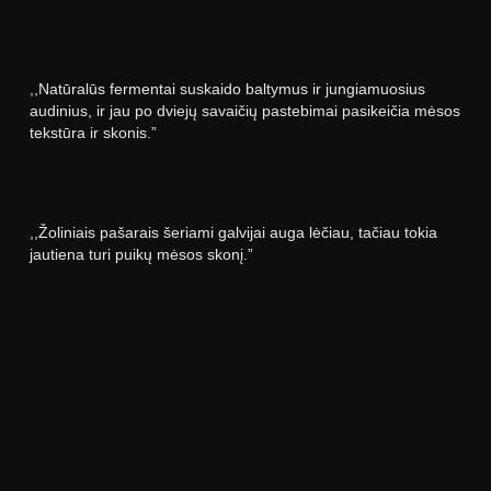
,,Natūralūs fermentai suskaido baltymus ir jungiamuosius
audinius, ir jau po dviejų savaičių pastebimai pasikeičia mėsos
tekstūra ir skonis.”
,,Žoliniais pašarais šeriami galvijai auga lėčiau, tačiau tokia
jautiena turi puikų mėsos skonį.”