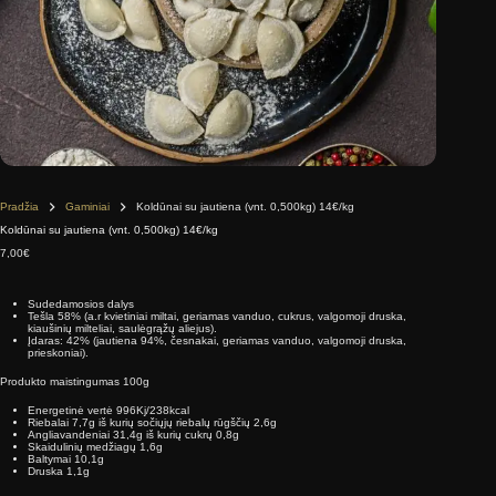
Pradžia
Gaminiai
Koldūnai su jautiena (vnt. 0,500kg) 14€/kg
Koldūnai su jautiena (vnt. 0,500kg) 14€/kg
7,00
€
Sudedamosios dalys
Tešla 58% (a.r kvietiniai miltai, geriamas vanduo, cukrus, valgomoji druska,
kiaušinių milteliai, saulėgrąžų aliejus).
Įdaras: 42% (jautiena 94%, česnakai, geriamas vanduo, valgomoji druska,
prieskoniai).
Produkto maistingumas 100g
Energetinė vertė 996Kj/238kcal
Riebalai 7,7g iš kurių sočiųjų riebalų rūgščių 2,6g
Angliavandeniai 31,4g iš kurių cukrų 0,8g
Skaidulinių medžiagų 1,6g
Baltymai 10,1g
Druska 1,1g