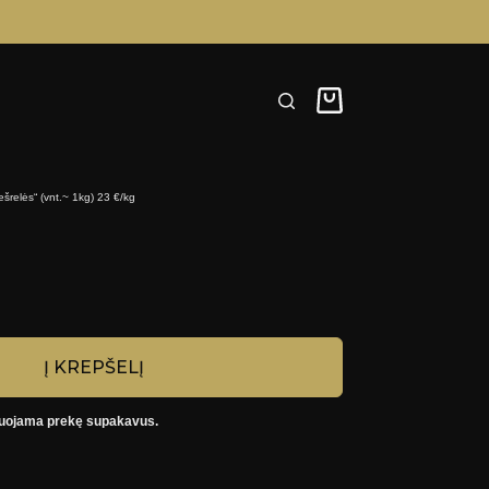
Pirkinių
krepšelis
dešrelės“ (vnt.~ 1kg) 23 €/kg
g
Į KREPŠELĮ
čiuojama prekę supakavus.