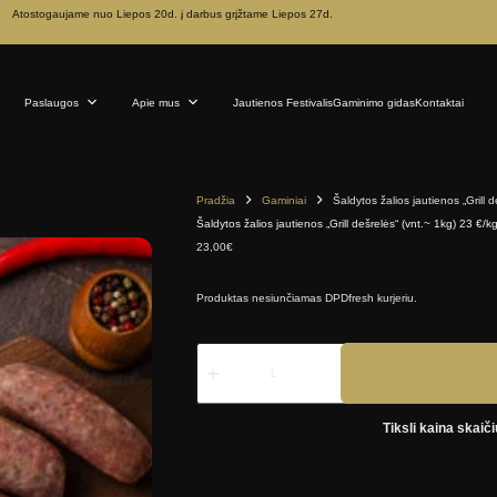
Atostogaujame nuo Liepos 20d. į darbus grįžtame Liepos 27d.
Paslaugos
Apie mus
Jautienos Festivalis
Gaminimo gidas
Kontaktai
Pradžia
Gaminiai
Šaldytos žalios jautienos „Grill 
Šaldytos žalios jautienos „Grill dešrelės“ (vnt.~ 1kg) 23 €/k
23,00
€
Produktas nesiunčiamas DPDfresh kurjeriu.
produkto
kiekis:
Šaldytos
žalios
jautienos
Tiksli kaina skai
„Grill
dešrelės“
(vnt.~