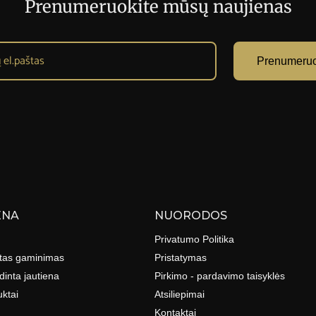
Prenumeruokite mūsų naujienas
Prenumeruo
ENA
NUORODOS
Privatumo Politika
lėtas gaminimas
Pristatymas
dinta jautiena
Pirkimo - pardavimo taisyklės
ktai
Atsiliepimai
Kontaktai