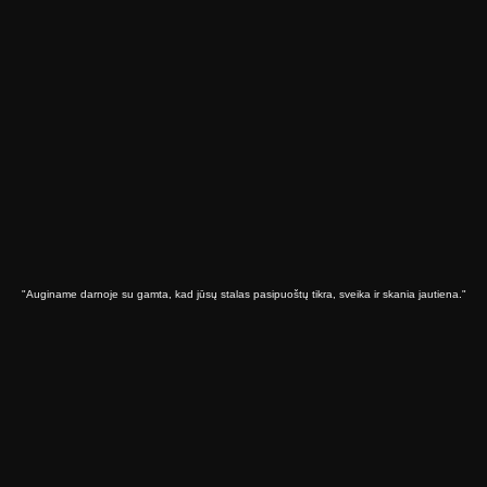
"Auginame darnoje su gamta, kad jūsų stalas pasipuoštų tikra, sveika ir skania jautiena."