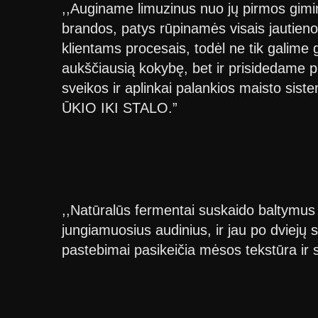
,,Auginame limuzinus nuo jų pirmos gimi
brandos, patys rūpinamės visais jautien
klientams procesais, todėl ne tik galime 
aukščiausią kokybę, bet ir prisidedame p
sveikos ir aplinkai palankios maisto sis
ŪKIO IKI STALO.”
,,Natūralūs fermentai suskaido baltymus 
jungiamuosius audinius, ir jau po dviejų 
pastebimai pasikeičia mėsos tekstūra ir 