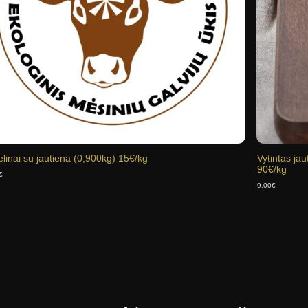
linai su jautiena (0,900kg) 15€/kg
Vytintas ja
90€/kg
€
9,00
€