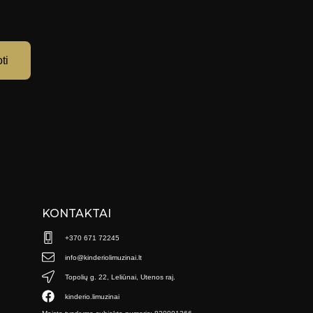
ti
KONTAKTAI
+370 671 72245
info@kinderiolimuzinai.lt
Topolių g. 22, Leliūnai, Utenos raj.
kinderio.limuzinai