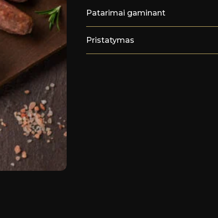
1kg)
23
Patarimai gaminant
€/kg
Pristatymas