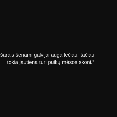
ašarais šeriami galvijai auga lėčiau, tačiau
tokia jautiena turi puikų mėsos skonį.”