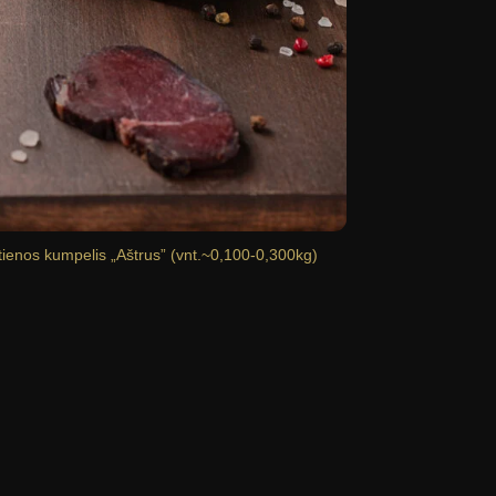
utienos kumpelis „Aštrus” (vnt.~0,100-0,300kg)
Žemaičių blynai su
9,00
€