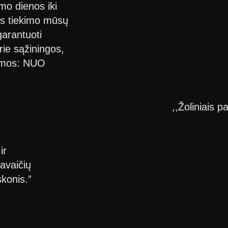
mo dienos iki
os tiekimo mūsų
garantuoti
rie sąžiningos,
temos: NUO
,,Žoliniais p
ir
savaičių
skonis.”