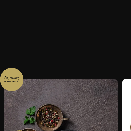
Šią savaitę
rezervuota!