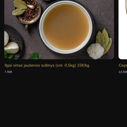
Ilgai virtas jautienos sultinys (vnt. 0,5kg) 15€/kg
Cepe
7,50
€
13,50